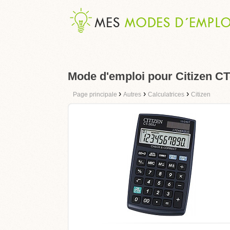
Mode d'emploi pour Citizen CT
›
›
›
Page principale
Autres
Calculatrices
Citizen