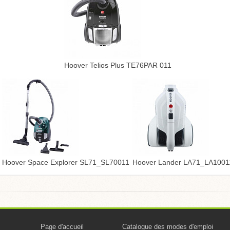
Hoover Telios Plus TE76PAR 011
Hoover Space Explorer SL71_SL70011
Hoover Lander LA71_LA1001
Page d'accueil
Catalogue des modes d'emploi