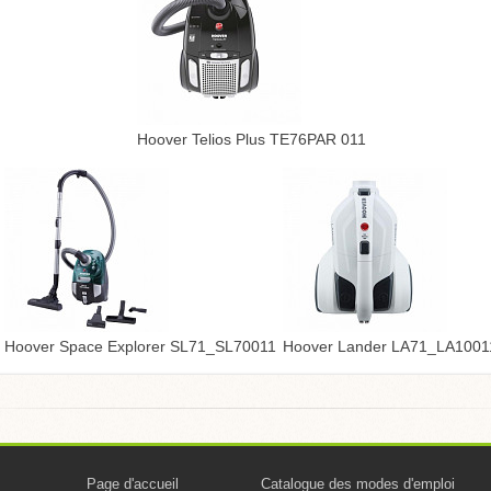
Hoover Telios Plus TE76PAR 011
Hoover Space Explorer SL71_SL70011
Hoover Lander LA71_LA1001
Page d'accueil
Catalogue des modes d'emploi