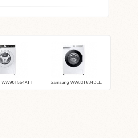
g WW90T554ATT
Samsung WW80T634DLE