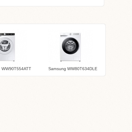
g WW90T554ATT
Samsung WW80T634DLE