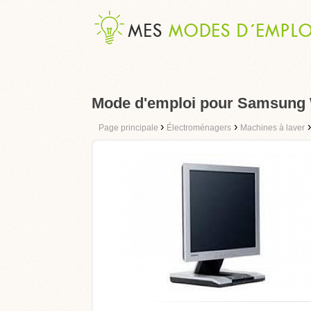
Mode d'emploi pour Samsun
›
›
Page principale
Électroménagers
Machines à laver